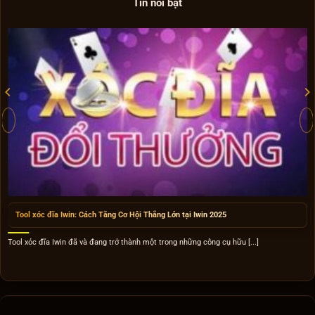
Tin nổi bật
Tool xóc đĩa Iwin: Cách Tăng Cơ Hội Thắng Lớn tại Iwin 2025
Tool xóc đĩa Iwin đã và đang trở thành một trong những công cụ hữu [...]