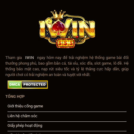
Tham gia
IWIN
ngay hôm nay để trải nghiệm hệ thống game bài đổi
thưởng phong phú, bao gồm bắn cá, tài xỉu, xóc đĩa, slot game, lô đề. Hệ
thống bảo mật cao, nạp rút siêu tốc và tỷ lệ thắng cực hấp dẫn, giúp
người chơi có trải nghiệm an toàn và tuyệt vời nhất.
TỔNG HỢP
Giới thiệu cổng game
Liên hệ chăm sóc
Giấy phép hoạt động