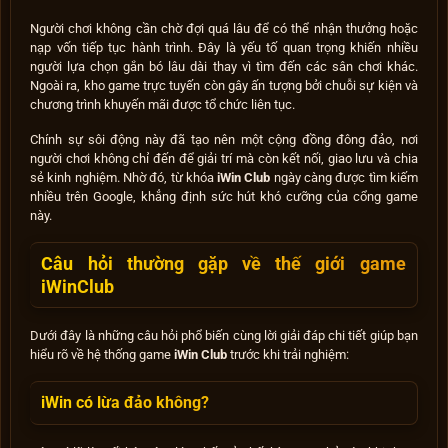
Người chơi không cần chờ đợi quá lâu để có thể nhận thưởng hoặc
nạp vốn tiếp tục hành trình. Đây là yếu tố quan trọng khiến nhiều
người lựa chọn gắn bó lâu dài thay vì tìm đến các sân chơi khác.
Ngoài ra, kho game trực tuyến còn gây ấn tượng bởi chuỗi sự kiện và
chương trình khuyến mãi được tổ chức liên tục.
Chính sự sôi động này đã tạo nên một cộng đồng đông đảo, nơi
người chơi không chỉ đến để giải trí mà còn kết nối, giao lưu và chia
sẻ kinh nghiệm. Nhờ đó, từ khóa
iWin Club
ngày càng được tìm kiếm
nhiều trên Google, khẳng định sức hút khó cưỡng của cổng game
này.
Câu hỏi thường gặp về thế giới game
iWinClub
Dưới đây là những câu hỏi phổ biến cùng lời giải đáp chi tiết giúp bạn
hiểu rõ về hệ thống game
iWin Club
trước khi trải nghiệm:
iWin có lừa đảo không?