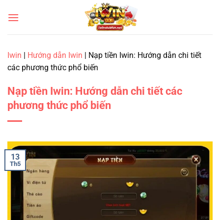
Chuyển
đến
nội
dung
Iwin
|
Hướng dẫn Iwin
|
Nạp tiền Iwin: Hướng dẫn chi tiết
các phương thức phổ biến
Nạp tiền Iwin: Hướng dẫn chi tiết các
phương thức phổ biến
13
Th5