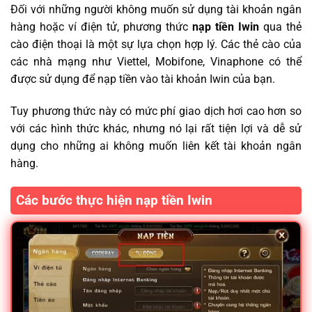
Đối với những người không muốn sử dụng tài khoản ngân
hàng hoặc ví điện tử, phương thức
nạp tiền Iwin
qua thẻ
cào điện thoại là một sự lựa chọn hợp lý. Các thẻ cào của
các nhà mạng như Viettel, Mobifone, Vinaphone có thể
được sử dụng để nạp tiền vào tài khoản Iwin của bạn.
Tuy phương thức này có mức phí giao dịch hơi cao hơn so
với các hình thức khác, nhưng nó lại rất tiện lợi và dễ sử
dụng cho những ai không muốn liên kết tài khoản ngân
hàng.
Các bước thực hiện nạp tiền Iwin