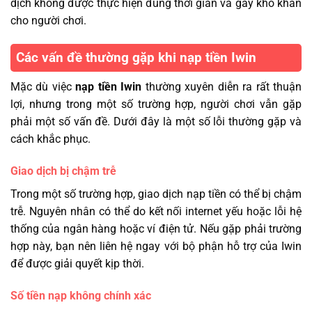
dịch không được thực hiện đúng thời gian và gây khó khăn
cho người chơi.
Các vấn đề thường gặp khi nạp tiền Iwin
Mặc dù việc
nạp tiền Iwin
thường xuyên diễn ra rất thuận
lợi, nhưng trong một số trường hợp, người chơi vẫn gặp
phải một số vấn đề. Dưới đây là một số lỗi thường gặp và
cách khắc phục.
Giao dịch bị chậm trễ
Trong một số trường hợp, giao dịch nạp tiền có thể bị chậm
trễ. Nguyên nhân có thể do kết nối internet yếu hoặc lỗi hệ
thống của ngân hàng hoặc ví điện tử. Nếu gặp phải trường
hợp này, bạn nên liên hệ ngay với bộ phận hỗ trợ của Iwin
để được giải quyết kịp thời.
Số tiền nạp không chính xác