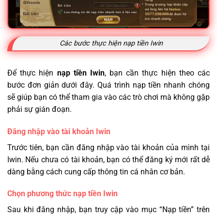
Các bước thực hiện nạp tiền Iwin
Để thực hiện
nạp tiền Iwin
, bạn cần thực hiện theo các
bước đơn giản dưới đây. Quá trình nạp tiền nhanh chóng
sẽ giúp bạn có thể tham gia vào các trò chơi mà không gặp
phải sự gián đoạn.
Đăng nhập vào tài khoản Iwin
Trước tiên, bạn cần đăng nhập vào tài khoản của mình tại
Iwin. Nếu chưa có tài khoản, bạn có thể đăng ký mới rất dễ
dàng bằng cách cung cấp thông tin cá nhân cơ bản.
Chọn phương thức nạp tiền Iwin
Sau khi đăng nhập, bạn truy cập vào mục “Nạp tiền” trên