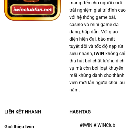
mang đến cho người chơi
trải nghiệm giải trí đỉnh cao
với hệ thống game bài,
casino và mini game đa
dạng, hấp dẫn. Với giao
diện hiện đại, bảo mật
tuyệt đối và tốc độ nạp rút
siêu nhanh,
IWIN
không chỉ
thu hút bởi chất lượng dịch
vụ mà còn bởi loạt khuyến
mãi khủng dành cho thành
viên mới lẫn người chơi lâu
năm.
LIÊN KẾT NHANH
HASHTAG
#IWIN #IWINClub
Giới thiệu Iwin