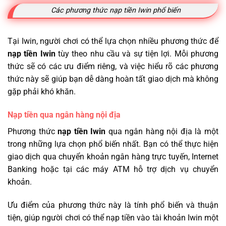
Các phương thức nạp tiền Iwin phổ biến
Tại Iwin, người chơi có thể lựa chọn nhiều phương thức để
nạp tiền Iwin
tùy theo nhu cầu và sự tiện lợi. Mỗi phương
thức sẽ có các ưu điểm riêng, và việc hiểu rõ các phương
thức này sẽ giúp bạn dễ dàng hoàn tất giao dịch mà không
gặp phải khó khăn.
Nạp tiền qua ngân hàng nội địa
Phương thức
nạp tiền Iwin
qua ngân hàng nội địa là một
trong những lựa chọn phổ biến nhất. Bạn có thể thực hiện
giao dịch qua chuyển khoản ngân hàng trực tuyến, Internet
Banking hoặc tại các máy ATM hỗ trợ dịch vụ chuyển
khoản.
Ưu điểm của phương thức này là tính phổ biến và thuận
tiện, giúp người chơi có thể nạp tiền vào tài khoản Iwin một