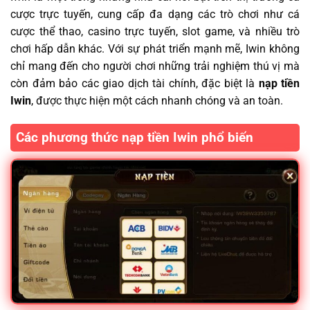
cược trực tuyến, cung cấp đa dạng các trò chơi như cá
cược thể thao, casino trực tuyến, slot game, và nhiều trò
chơi hấp dẫn khác. Với sự phát triển mạnh mẽ, Iwin không
chỉ mang đến cho người chơi những trải nghiệm thú vị mà
còn đảm bảo các giao dịch tài chính, đặc biệt là
nạp tiền
Iwin
, được thực hiện một cách nhanh chóng và an toàn.
Các phương thức nạp tiền Iwin phổ biến