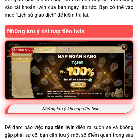
vào tài khoản Iwin của bạn ngay lập tức. Bạn có thể vào
mục “Lịch sử giao dịch” để kiểm tra lại.
Những lưu ý khi nạp tiền Iwin
Những lưu ý khi nạp tiền Iwin
Để đảm bảo việc
nạp tiền Iwin
diễn ra suôn sẻ và không
gặp phải sự cố, bạn cần lưu ý một số điểm quan trọng sau