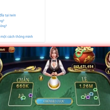
ĩa tại Iwin
ông?
hông?
n một cách thông minh