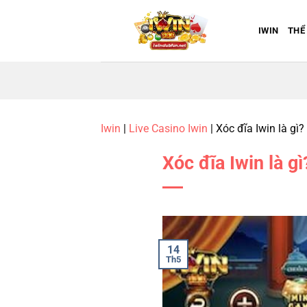
Chuyển
đến
IWIN
THỂ
nội
dung
Iwin
|
Live Casino Iwin
|
Xóc đĩa Iwin là gì?
Xóc đĩa Iwin là g
14
Th5