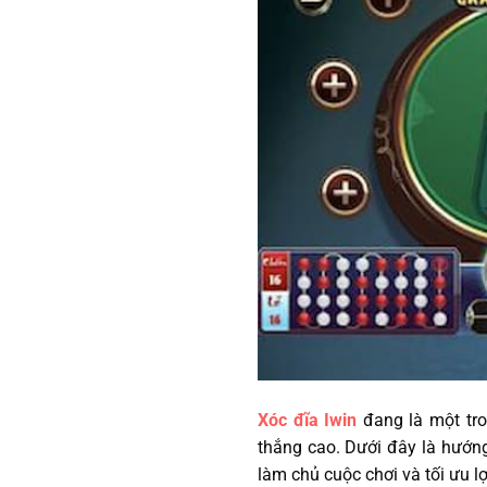
Xóc đĩa Iwin
đang là một tron
thắng cao. Dưới đây là hướn
làm chủ cuộc chơi và tối ưu lợ