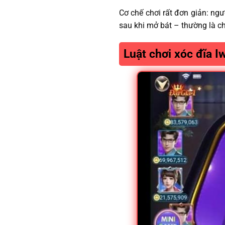
Cơ chế chơi rất đơn giản: ngườ
sau khi mở bát – thường là chẵ
Luật chơi xóc đĩa I