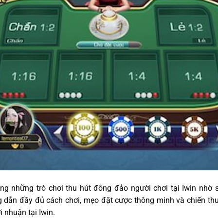
g những trò chơi thu hút đông đảo người chơi tại Iwin nhờ sự
g dẫn đầy đủ cách chơi, mẹo đặt cược thông minh và chiến thu
i nhuận tại Iwin.