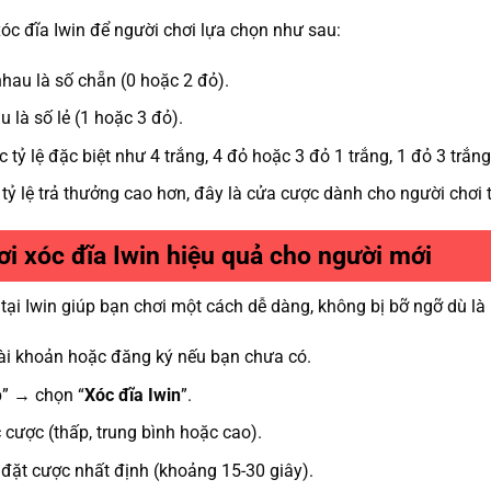
óc đĩa Iwin để người chơi lựa chọn như sau:
hau là số chẵn (0 hoặc 2 đỏ).
 là số lẻ (1 hoặc 3 đỏ).
 tỷ lệ đặc biệt như 4 trắng, 4 đỏ hoặc 3 đỏ 1 trắng, 1 đỏ 3 trắng
i tỷ lệ trả thưởng cao hơn, đây là cửa cược dành cho người chơi
i xóc đĩa Iwin hiệu quả cho người mới
 tại Iwin giúp bạn chơi một cách dễ dàng, không bị bỡ ngỡ dù là
tài khoản hoặc đăng ký nếu bạn chưa có.
p” → chọn “
Xóc đĩa Iwin
”.
cược (thấp, trung bình hoặc cao).
 đặt cược nhất định (khoảng 15-30 giây).