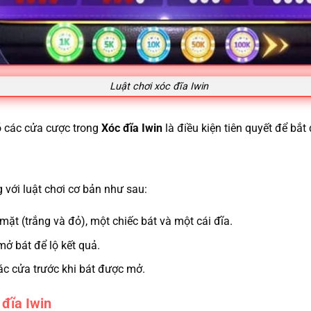
Luật chơi xóc đĩa Iwin
õ các cửa cược trong
Xóc đĩa Iwin
là điều kiện tiên quyết để bắt
 với luật chơi cơ bản như sau:
mặt (trắng và đỏ), một chiếc bát và một cái đĩa.
mở bát để lộ kết quả.
ác cửa trước khi bát được mở.
 đĩa Iwin