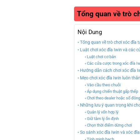
Tổng quan về trò ch
Nội Dung
Tổng quan về trò chơi xóc đĩa t
Luật chơi xóc đĩa Iwin và các 
Luật chơi cơ bản
Các cửa cược trong xóc đĩa I
Hướng dẫn cách chơi xóc đĩa I
Mẹo chơi xóc đĩa Iwin luôn thắ
Vào cầu theo chuỗi
Áp dụng chiến thuật gấp thếp
Chơi theo dealer hoặc số đôn
Những lưu ý quan trọng khi chơ
Quản lý vốn hợp lý
Giữ tâm lý ổn định
Chọn thời điểm dừng chơi
So sánh xóc đĩa Iwin và xóc đĩ
Tính minh bạch