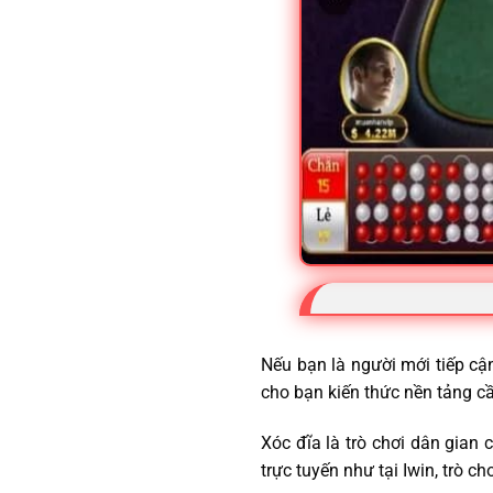
Nếu bạn là người mới tiếp cậ
cho bạn kiến thức nền tảng cầ
Xóc đĩa là trò chơi dân gian 
trực tuyến như tại Iwin, trò 