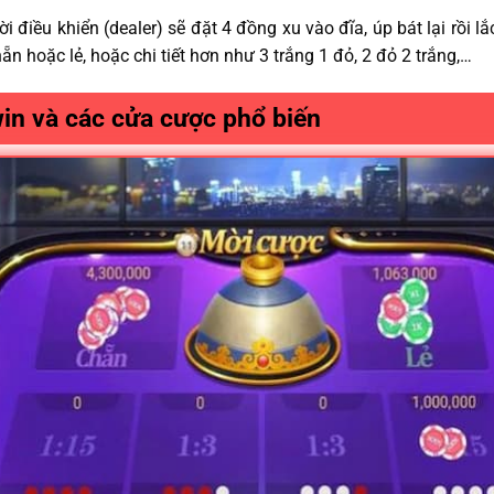
i điều khiển (dealer) sẽ đặt 4 đồng xu vào đĩa, úp bát lại rồi 
n hoặc lẻ, hoặc chi tiết hơn như 3 trắng 1 đỏ, 2 đỏ 2 trắng,…
win và các cửa cược phổ biến